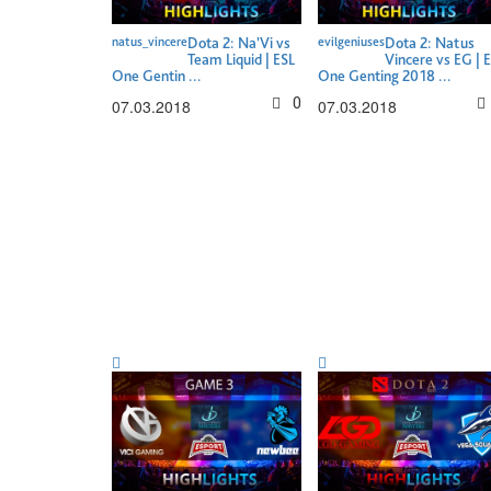
natus_vincere
Dota 2: Na'Vi vs
evilgeniuses
Dota 2: Natus
Team Liquid | ESL
Vincere vs EG | 
One Gentin ...
One Genting 2018 ...
0
07.03.2018
07.03.2018