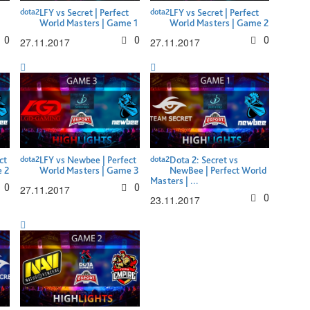
dota2
LFY vs Secret | Perfect
dota2
LFY vs Secret | Perfect
World Masters | Game 1
World Masters | Game 2
0
0
0
27.11.2017
27.11.2017
ct
dota2
LFY vs Newbee | Perfect
dota2
Dota 2: Secret vs
 2
World Masters | Game 3
NewBee | Perfect World
Masters | ...
0
0
27.11.2017
0
23.11.2017