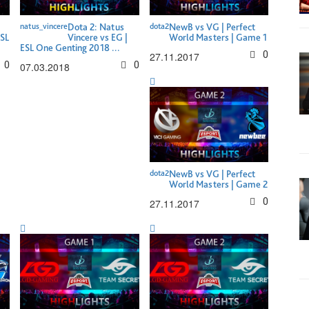
natus_vincere
Dota 2: Natus
dota2
NewB vs VG | Perfect
ESL
Vincere vs EG |
World Masters | Game 1
ESL One Genting 2018 ...
0
27.11.2017
0
0
07.03.2018
dota2
NewB vs VG | Perfect
World Masters | Game 2
0
27.11.2017