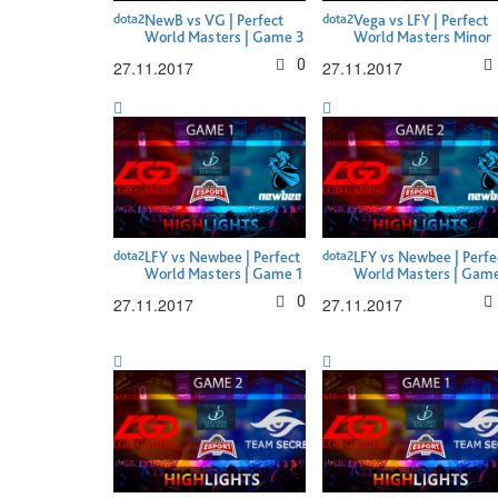
dota2
NewB vs VG | Perfect
dota2
Vega vs LFY | Perfect
World Masters | Game 3
World Masters Minor
0
27.11.2017
27.11.2017
dota2
LFY vs Newbee | Perfect
dota2
LFY vs Newbee | Perfe
World Masters | Game 1
World Masters | Game
0
27.11.2017
27.11.2017