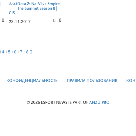
|
dota2
Dota 2: Na`Vi vs Empire
The Summit Season 8 |
CIS ...
0
0
23.11.2017
14
15
16
17
18
КОНФИДЕНЦИАЛЬНОСТЬ
ПРАВИЛА ПОЛЬЗОВАНИЯ
КОН
© 2026 ESPORT NEWS IS PART OF
ANZU.PRO