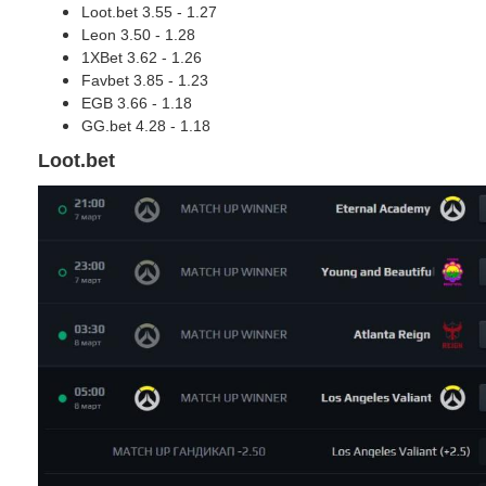
Loot.bet 3.55 - 1.27
Leon 3.50 - 1.28
1XBet 3.62 - 1.26
Favbet 3.85 - 1.23
EGB 3.66 - 1.18
GG.bet 4.28 - 1.18
Loot.bet