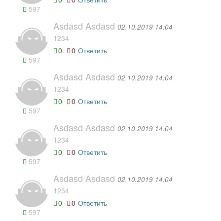
597
Asdasd Asdasd
02.10.2019 14:04
1234
0
0
Ответить
597
Asdasd Asdasd
02.10.2019 14:04
1234
0
0
Ответить
597
Asdasd Asdasd
02.10.2019 14:04
1234
0
0
Ответить
597
Asdasd Asdasd
02.10.2019 14:04
1234
0
0
Ответить
597