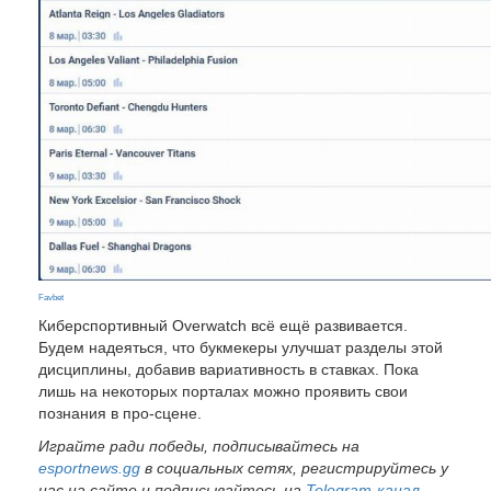
Favbet
Киберспортивный Overwatch всё ещё развивается.
Будем надеяться, что букмекеры улучшат разделы этой
дисциплины, добавив вариативность в ставках. Пока
лишь на некоторых порталах можно проявить свои
познания в про-сцене.
Играйте ради победы, подписывайтесь на
esportnews.gg
в социальных сетях, регистрируйтесь у
нас на сайте и подписывайтесь на
Telegram-канал
,