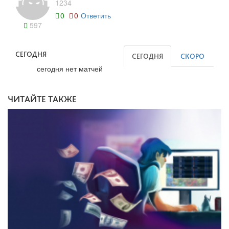
1234
0
0
Ответить
597
СЕГОДНЯ
СЕГОДНЯ
СКОРО
сегодня нет матчей
ЧИТАЙТЕ ТАКЖЕ