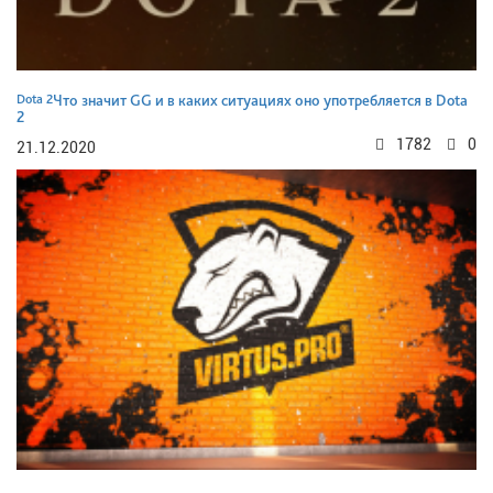
Dota 2
Что значит GG и в каких ситуациях оно употребляется в Dota
2
1782
0
21.12.2020