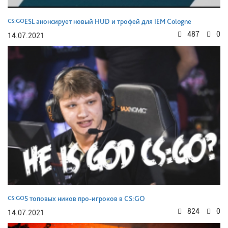
CS:GO
ESL анонсирует новый HUD и трофей для IEM Cologne
487
0
14.07.2021
CS:GO
5 топовых ников про-игроков в CS:GO
824
0
14.07.2021