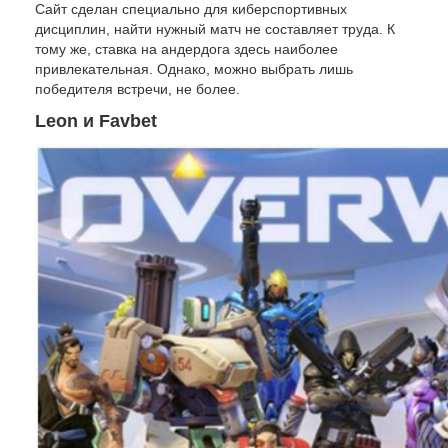
Сайт сделан специально для киберспортивных
дисциплин, найти нужный матч не составляет труда. К
тому же, ставка на андердога здесь наиболее
привлекательная. Однако, можно выбрать лишь
победителя встречи, не более.
Leon и Favbet