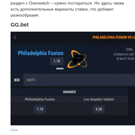
раздел с Overwatch – нужно постараться. Но здесь также
есть дополнительные варианты ставок, что добавит
разнообразия.
GG.bet
GG.bet