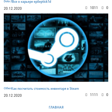
Dota 2
Все о карьере epileptick1d
1011
0
20.12.2020
Other
Как посчитать стоимость инвентаря в Steam
1111
0
20.12.2020
ГЛАВНАЯ