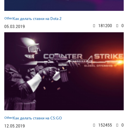
Other
Как делать ставки на Dota 2
181200
0
05.03.2019
Other
Как делать ставки на CS:GO
152455
0
12.05.2019