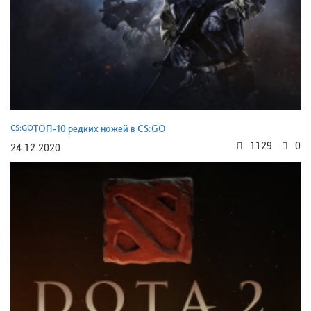
CS:GO
ТОП-10 редких ножей в CS:GO
1129
0
24.12.2020