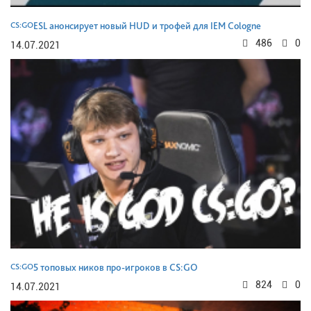
CS:GO
ESL анонсирует новый HUD и трофей для IEM Cologne
486
0
14.07.2021
CS:GO
5 топовых ников про-игроков в CS:GO
824
0
14.07.2021