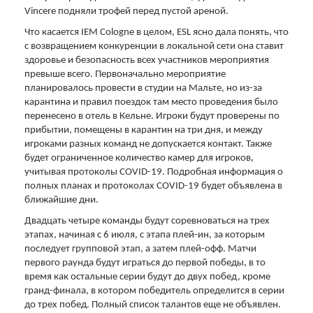
Vincere подняли трофей перед пустой ареной.
Что касается IEM Cologne в целом, ESL ясно дала понять, что
с возвращением конкуренции в локальной сети она ставит
здоровье и безопасность всех участников мероприятия
превыше всего. Первоначально мероприятие
планировалось провести в студии на Мальте, но из-за
карантина и правил поездок там место проведения было
перенесено в отель в Кельне. Игроки будут проверены по
прибытии, помещены в карантин на три дня, и между
игроками разных команд не допускается контакт. Также
будет ограниченное количество камер для игроков,
учитывая протоколы COVID-19. Подробная информация о
полных планах и протоколах COVID-19 будет объявлена в
ближайшие дни.
Двадцать четыре команды будут соревноваться на трех
этапах, начиная с 6 июля, с этапа плей-ин, за которым
последует групповой этап, а затем плей-офф. Матчи
первого раунда будут играться до первой победы, в то
время как остальные серии будут до двух побед, кроме
гранд-финала, в котором победитель определится в серии
до трех побед. Полный список талантов еще не объявлен.