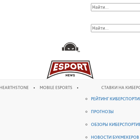
•
•
HEARTHSTONE
MOBILE ESPORTS
СТАВКИ НА КИБЕР
РЕЙТИНГ КИБЕРСПОРТ
ПРОГНОЗЫ
ОБЗОРЫ КИБЕРСПОРТИ
НОВОСТИ БУКМЕКЕРОВ