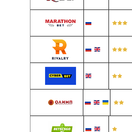
6.
7.
8.
2/5
9.
2/
10.
1/5