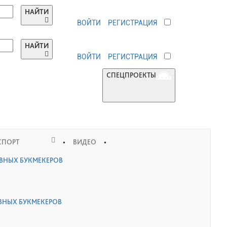
НАЙТИ
ВОЙТИ
РЕГИСТРАЦИЯ
НАЙТИ
ВОЙТИ
РЕГИСТРАЦИЯ
СПЕЦПРОЕКТЫ
•
•
СПОРТ
ВИДЕО
ИВНЫХ БУКМЕКЕРОВ
ВНЫХ БУКМЕКЕРОВ