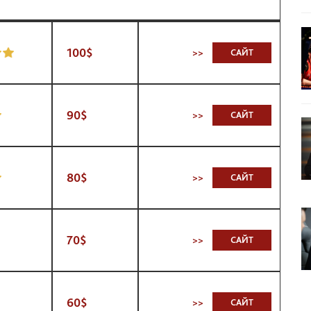
100$
5/5
ОБЗОР
>>
САЙТ
90$
4/5
ОБЗОР
>>
САЙТ
80$
4/5
ОБЗОР
>>
САЙТ
70$
3/5
ОБЗОР
>>
САЙТ
60$
3/5
ОБЗОР
>>
САЙТ