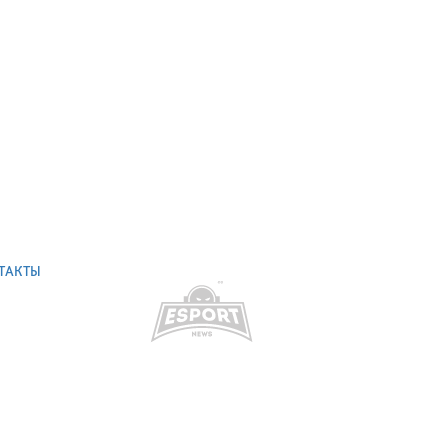
ТАКТЫ