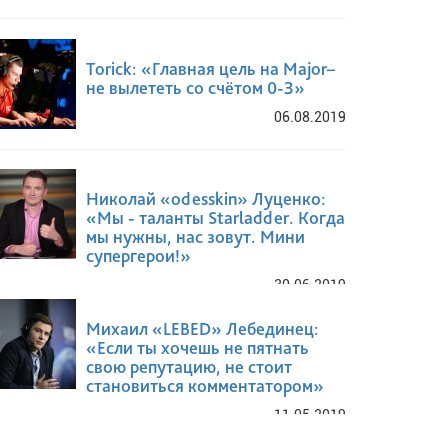
Torick: «Главная цель на Major–
не вылететь со счётом 0-3»
06.08.2019
Николай «odesskin» Луценко:
«Мы - таланты Starladder. Когда
мы нужны, нас зовут. Мини
супергерои!»
30.06.2019
Михаил «LEBED» Лебединец:
«Если ты хочешь не пятнать
свою репутацию, не стоит
становиться комментатором»
11.05.2019