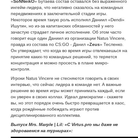
«
SoNNeikO
» Бутаева состав оставался без выраженного
ингейм-лидера, что негативно сказалось на командных
передвижениях в заключительной стадии игры.
Некоторое время такую роль исполнял Даниил «Dendi»
Ишутин, но из-за капитанских обязанностей у него
зачастую страдает личное исполнение. Об этом часто
говорит еще один Даниил из организации Natus Vincere,
правда из состава по CS:GO - Данил «
Zeus
» Тесленко.
Он утверждает, что когда во время игры отвлекаешься на
принятие каких-то командных решений, то теряется
концентрация и можно просесть в плане микро-
контроля.
Игроки Natus Vincere не стесняются говорить в своих
интервью, что сейчас лидера в команде нет. А важные
решение во время игры может принимать каждый, если
он уверен в своих коллах. Идеал демократии - скажете
вы, но этот порядок очень быстро превращается в хаос,
когда рождённые побеждать играют против
дисциплинированного коллектива.
Выпуск Mrs.
Marple |
Lil: «С
Virtus.pro мы даже не
здороваемся на турнирах»: