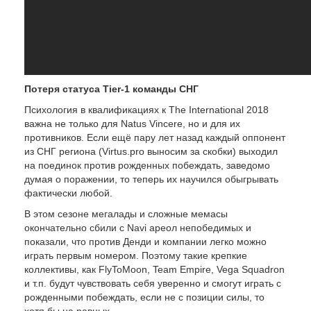
Потеря статуса Tier-1 команды СНГ
Психология в квалификациях к The International 2018
важна не только для Natus Vincere, но и для их
противников. Если ещё пару лет назад каждый оппонент
из СНГ региона (Virtus.pro выносим за скобки) выходил
на поединок против рожденных побеждать, заведомо
думая о поражении, то теперь их научился обыгрывать
фактически любой.
В этом сезоне мегалады и сложные мемасы
окончательно сбили с Navi ареол непобедимых и
показали, что против Денди и компании легко можно
играть первым номером. Поэтому такие крепкие
коллективы, как FlyToMoon, Team Empire, Vega Squadron
и т.п. будут чувствовать себя уверенно и смогут играть с
рожденными побеждать, если не с позиции силы, то
хотя бы на равных.