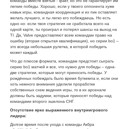
команды вместе взятые - факт, но это не гарантирует им
легкие победы. Хорошо, если у твоего оппонента хуже
навык игры, командная координация и их пик оставляет
желать лучшего, и ты легко его побеждаешь. Но есть
одно но: если твоя стратегия не сработала всего на
одной карте, ты проиграл и потерял шансы на выход на
TI. Да, Valve предоставляют всем командам право на
ошибку (вторая открытая квалификация), но серии bo1 –
это всегда небольшая рулетка, в которой победить
может каждый.
Что до плюсов формата, командам предстоит сыграть
серию bo1 матчей и все, что нужно для победы – одна-
две стратегии, которые могут приносить победы. У
рождённых побеждать было время буткемпа и, если они
хоть немного внимания уделили проработке
собственных схем ведения игры, то в их арсенале
должны быть задумки, которые приносят победы над
командами второго эшелона СНГ.
Отсутствие ярко выраженного внутриигрового
лидера:
Долгое время после ухода с команды Акбра