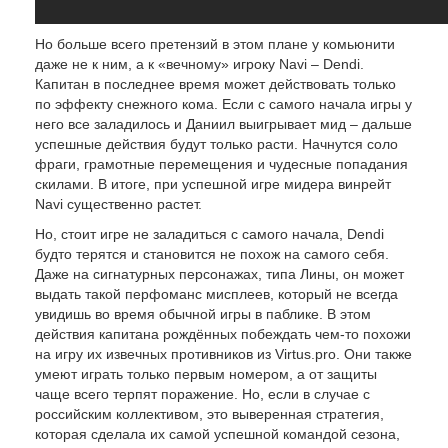
Но больше всего претензий в этом плане у комьюнити
даже не к ним, а к «вечному» игроку Navi – Dendi.
Капитан в последнее время может действовать только
по эффекту снежного кома. Если с самого начала игры у
него все заладилось и Даниил выигрывает мид – дальше
успешные действия будут только расти. Начнутся соло
фраги, грамотные перемещения и чудесные попадания
скилами. В итоге, при успешной игре мидера винрейт
Navi существенно растет.
Но, стоит игре не заладиться с самого начала, Dendi
будто терятся и становится не похож на самого себя.
Даже на сигнатурных персонажах, типа Лины, он может
выдать такой перфоманс мисплеев, который не всегда
увидишь во время обычной игры в паблике. В этом
действия капитана рождённых побеждать чем-то похожи
на игру их извечных противников из Virtus.pro. Они также
умеют играть только первым номером, а от защиты
чаще всего терпят поражение. Но, если в случае с
российским коллективом, это выверенная стратегия,
которая сделала их самой успешной командой сезона,