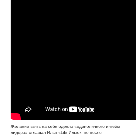
Желание взять на себя одеяло «единоличного ингейм
лидера» оглашал Илья «Lil» Ильюк, но после