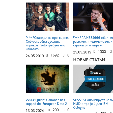
Dota 2
Скандал на про-сцене.
Dota 2
RAMZES666 обвинен
Ceb оскорбил русских
расизме: «недочеловек и
игроков, Solo требует его
страны 5-го мира»
наказать
1322
25.05.2019
1692
0
24.05.2019
НОВЫЕ СТАТЬИ
Dota 2
"Quinn" Callahan has
CS:GO
ESL анонсирует нов
topped the European Dota 2
HUD и трофей для IEM
Cologne
200
0
13.03.2024