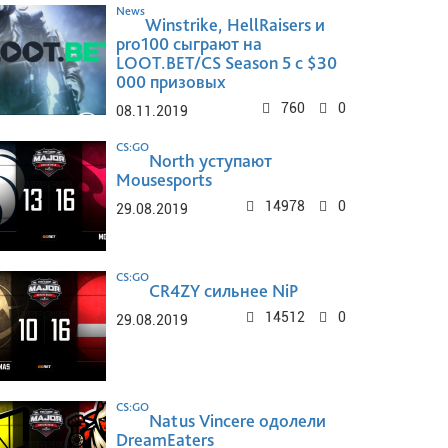
News
Winstrike, HellRaisers и
pro100 сыграют на
LOOT.BET/CS Season 5 с $30
000 призовых
760
0
08.11.2019
CS:GO
North уступают
Mousesports
14978
0
29.08.2019
CS:GO
CR4ZY сильнее NiP
14512
0
29.08.2019
CS:GO
Natus Vincere одолели
DreamEaters