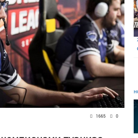
Н
1665
0