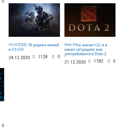
0
CS:GO
ТОП-10 редких ножей
Dota 2
Что значит GG и в
в CS:GO
каких ситуациях оно
употребляется в Dota 2
1128
0
24.12.2020
1782
0
21.12.2020
0