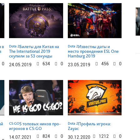
 в
Dota 2
Билеты для Китая на
Dota 2
Известны даты и
з
The International 2019
место проведения ESL One
скупили за 53 секунды
Hamburg 2019
0
634
0
456
0
24.05.2019
23.05.2019
ый
CS:GO
5 топовых ников про-
Dota 2
Профиль игрока:
игроков в CS:GO
Zayac
824
0
1212
0
14.07.2021
30.12.2020