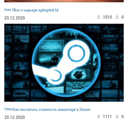
Dota 2
Все о карьере epileptick1d
1010
0
20.12.2020
Other
Как посчитать стоимость инвентаря в Steam
1111
0
20.12.2020