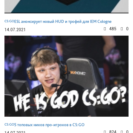
CS:GO
ESL анонсирует новый HUD и трофей для IEM Cologne
485
0
14.07.2021
CS:GO
5 топовых ников про-игроков в CS:GO
824
0