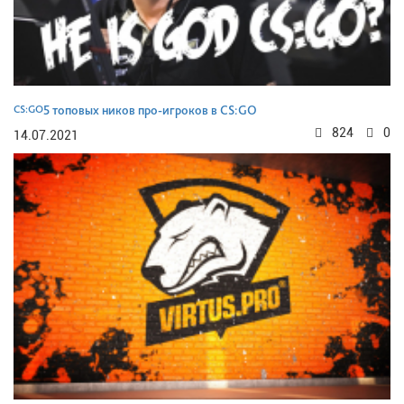
CS:GO
5 топовых ников про-игроков в CS:GO
824
0
14.07.2021