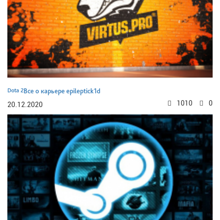
Dota 2
Все о карьере epileptick1d
1010
0
20.12.2020