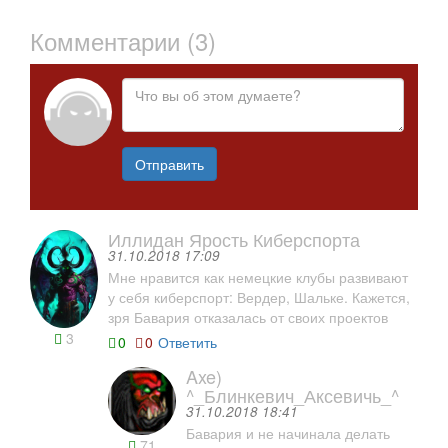
Комментарии (3)
Отправить
Иллидан Ярость Киберспорта
31.10.2018 17:09
Мне нравится как немецкие клубы развивают
у себя киберспорт: Вердер, Шальке. Кажется,
зря Бавария отказалась от своих проектов
3
0
0
Ответить
Axe)
^_Блинкевич_Аксевичь_^
31.10.2018 18:41
Бавария и не начинала делать
71