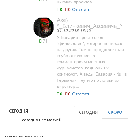
никаких проектов.
0
0
Ответить
Axe)
^_Блинкевич_Аксевичь_^
31.10.2018 18:42
У Баварии просто своя
71
"философия", которая не похож
на других. Там он представители
клуба отказались от
комментариям местных
журналистов, ведь они их
критикуют. А ведь "Бавария - №1 в
Германии", ну это по логики их
директора.
0
0
Ответить
СЕГОДНЯ
СЕГОДНЯ
СКОРО
сегодня нет матчей