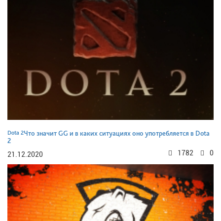
Dota 2
Что значит GG и в каких ситуациях оно употребляется в Dota
2
1782
0
21.12.2020