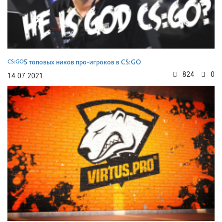
CS:GO
5 топовых ников про-игроков в CS:GO
824
0
14.07.2021