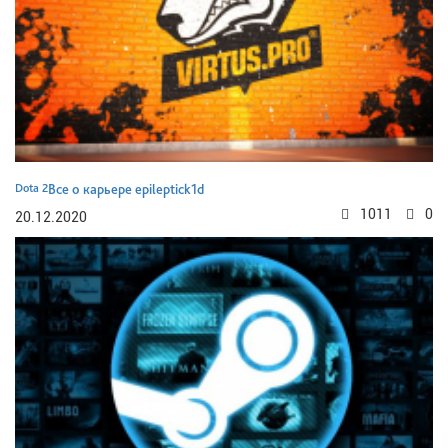
Dota 2
Все о карьере epileptick1d
1011
0
20.12.2020