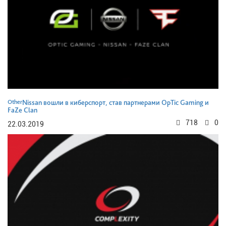
Other
Nissan вошли в киберспорт, став партнерами OpTic Gaming и
FaZe Clan
718
0
22.03.2019