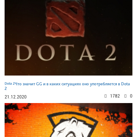
Dota 2
Что значит GG и в каких ситуациях оно употребляется в Dota
2
1782
0
21.12.2020