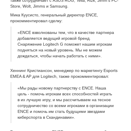
также сотрудничает с ASUS ROG, Telia, Rizk, Jimm's PC-
Store, Wolt, Jimms и Samsung.
Мика Куусисто, генеральный директор ENCE,
прокомментировал сделку:
«ENCE взволнованы тем, что в качестве партнера
добавляется ведущий игровой бренд.
Снаряжение Logitech G поможет нашим игрокам
подняться на новый уровень. Мы не можем
дождаться, чтобы начать работать с ними».
Хеннинг Кристиансон, менеджер по маркетингу Esports
EMEA & AP для Logitech, также прокомментировал:
«Мы рады новому партнерству с ENCE. Наша
цель - помочь игрокам всех способностей играть
в их лучшую игру, и мы рассчитываем на тесное
сотрудничество со всеми игроками в организации
ENCE и помочь им стать будущими звездами
киберспорта в Скандинавии».