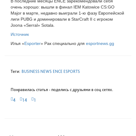
В последние месяцы ENCE зарекомендовали себя
очень хорошо: вышли в финал IEM Katowice CS:GO
Major в марте, недавно выиграли 1-ю фазу Европейской
лиги PUBG и доминировали в StarCraft II с игроком
Joona «Serral» Sotala.
Источник
Илья «
Esport
er
» Рак специально для
esportnews.gg
Теги:
BUSINESS NEWS
ENCE ESPORTS
Понравилась статья - поделись с друзьями в соц сетях.
4
14
1