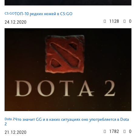
CS:GO
ТОП-10 редких ножей в CS:GO
1128
0
24.12.2020
Dota 2
Что значит GG и в каких ситуациях оно употребляется в Dota
2
1782
0
21.12.2020