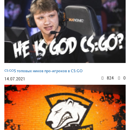
CS:GO
5 топовых ников про-игроков в CS:GO
824
0
14.07.2021