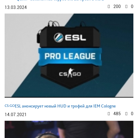
200
0
13.03.2024
CS:GO
ESL анонсирует новый HUD и трофей для IEM Cologne
485
0
14.07.2021