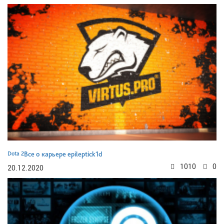
Dota 2
Все о карьере epileptick1d
1010
0
20.12.2020