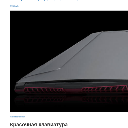
PCWorld
Notebookcheck
Красочная клавиатура