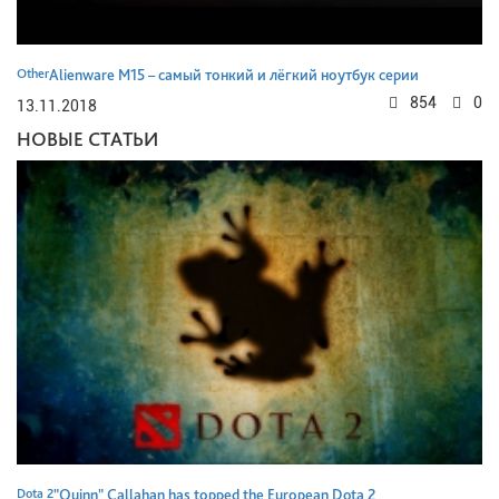
Other
Alienware M15 – самый тонкий и лёгкий ноутбук серии
854
0
13.11.2018
НОВЫЕ СТАТЬИ
Dota 2
"Quinn" Callahan has topped the European Dota 2