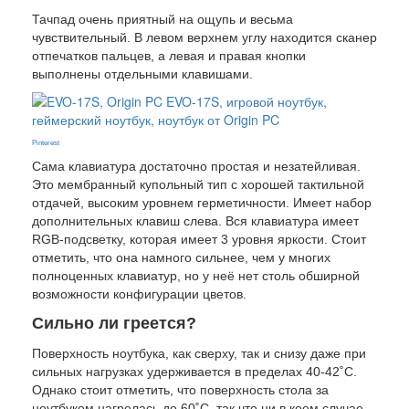
Тачпад очень приятный на ощупь и весьма
чувствительный. В левом верхнем углу находится сканер
отпечатков пальцев, а левая и правая кнопки
выполнены отдельными клавишами.
Pinterest
Сама клавиатура достаточно простая и незатейливая.
Это мембранный купольный тип с хорошей тактильной
отдачей, высоким уровнем герметичности. Имеет набор
дополнительных клавиш слева. Вся клавиатура имеет
RGB-подсветку, которая имеет 3 уровня яркости. Стоит
отметить, что она намного сильнее, чем у многих
полноценных клавиатур, но у неё нет столь обширной
возможности конфигурации цветов.
Сильно ли греется?
Поверхность ноутбука, как сверху, так и снизу даже при
сильных нагрузках удерживается в пределах 40-42˚С.
Однако стоит отметить, что поверхность стола за
ноутбуком нагрелась до 60˚С, так что ни в коем случае