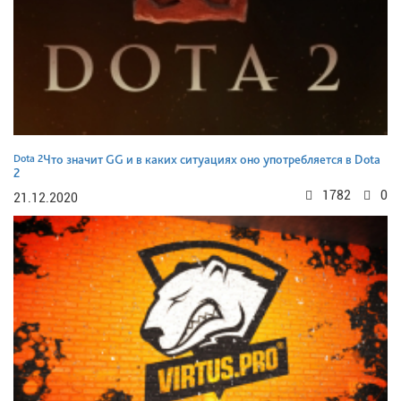
Dota 2
Что значит GG и в каких ситуациях оно употребляется в Dota
2
1782
0
21.12.2020