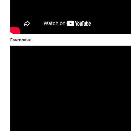
Гангпланк