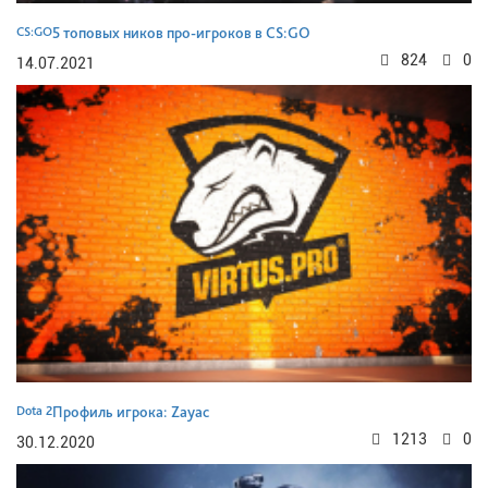
CS:GO
5 топовых ников про-игроков в CS:GO
824
0
14.07.2021
Dota 2
Профиль игрока: Zayac
1213
0
30.12.2020