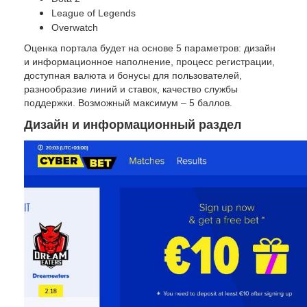
League of Legends
Overwatch
Оценка портала будет на основе 5 параметров: дизайн
и информационное наполнение, процесс регистрации,
доступная валюта и бонусы для пользователей,
разнообразие линий и ставок, качество службы
поддержки. Возможный максимум – 5 баллов.
Дизайн и информационный раздел