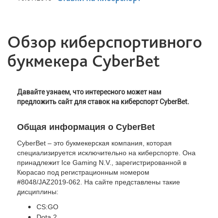
Обзор киберспортивного
букмекера CyberBet
Давайте узнаем, что интересного может нам
предложить сайт для ставок на киберспорт CyberBet.
Общая информация о CyberBet
CyberBet – это букмекерская компания, которая
специализируется исключительно на киберспорте. Она
принадлежит Ice Gaming N.V., зарегистрированной в
Кюрасао под регистрационным номером
#8048/JAZ2019-062. На сайте представлены такие
дисциплины:
CS:GO
Dota 2