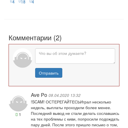
4
18
4
Комментарии (2)
Отправить
Ave Po
08.04.2020 13:32
!SCAM! ОСТЕРЕГАЙТЕСЬИграл несколько
недель, выплаты проходили более менее.
Последний вывод не стали делать сославшись
1
на тех проблемы с киви, попросили подождать
пару дней. После этого пришло письмо о том,