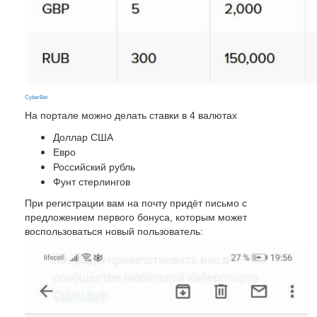
CyberBet
На портале можно делать ставки в 4 валютах
Доллар США
Евро
Российский рубль
Фунт стерлингов
При регистрации вам на почту придёт письмо с
предложением первого бонуса, которым может
воспользоваться новый пользователь: