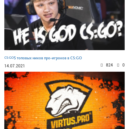
CS:GO
5 топовых ников про-игроков в CS:GO
824
0
14.07.2021