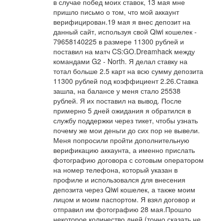
в случае побед моих ставок, 13 мая мне
пришло письмо о том, что мой аккаунт
верифицирован.19 мая я внес депозит на
данный сайт, используя свой Qiwi кошелек -
79658140225 в размере 11300 рублей и
поставил на матч CS:GO.Dreamhack между
командами G2 - North. Я делал ставку на
тотал больше 2.5 карт на всю сумму депозита
11300 рублей под коэффициент 2.26.Ставка
зашла, на балансе у меня стало 25538
рублей. Я их поставил на вывод. После
примерно 5 дней ожидания я обратился в
службу поддержки через тикет, чтобы узнать
почему же мои деньги до сих пор не вывели.
Меня попросили пройти дополнительную
верификацию аккаунта, а именно прислать
фотографию договора с сотовым оператором
на номер телефона, который указан в
профиле и использовался для внесения
депозита через Qiwi кошелек, а также моим
лицом и моим паспортом. Я взял договор и
отправил им фотографию 28 мая.Прошло
некоторое количество дней (точно сказать не