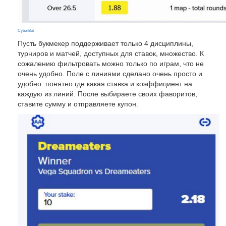
CyberBet
Пусть букмекер поддерживает только 4 дисциплины,
турниров и матчей, доступных для ставок, множество. К
сожалению фильтровать можно только по играм, что не
очень удобно. Поле с линиями сделано очень просто и
удобно: понятно где какая ставка и коэффициент на
каждую из линий. После выбираете своих фаворитов,
ставите сумму и отправляете купон.