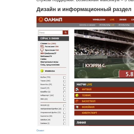
Дизайн и информационный раздел
Олимп