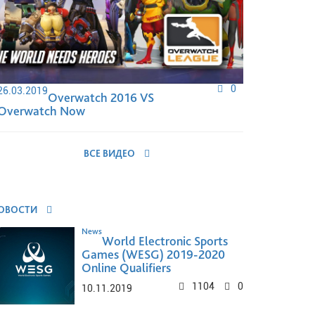
0
26.03.2019
Overwatch 2016 VS
Overwatch Now
ВСЕ ВИДЕО
ОВОСТИ
News
World Electronic Sports
Games (WESG) 2019-2020
Online Qualifiers
1104
0
10.11.2019