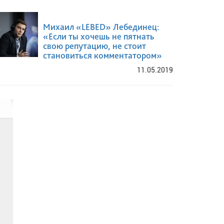
Михаил «LEBED» Лебединец:
«Если ты хочешь не пятнать
свою репутацию, не стоит
становиться комментатором»
11.05.2019