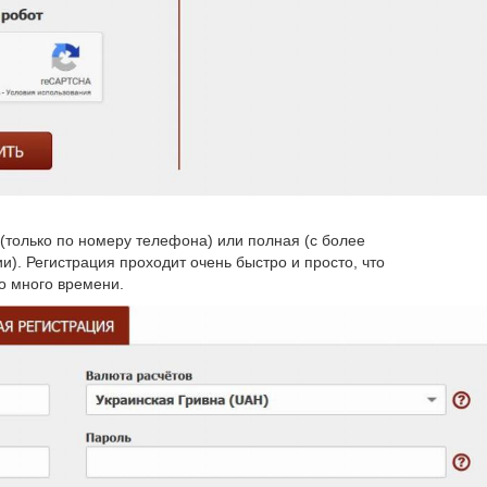
 (только по номеру телефона) или полная (с более
. Регистрация проходит очень быстро и просто, что
то много времени.