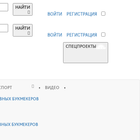
НАЙТИ
ВОЙТИ
РЕГИСТРАЦИЯ
НАЙТИ
ВОЙТИ
РЕГИСТРАЦИЯ
СПЕЦПРОЕКТЫ
•
•
СПОРТ
ВИДЕО
ИВНЫХ БУКМЕКЕРОВ
ВНЫХ БУКМЕКЕРОВ