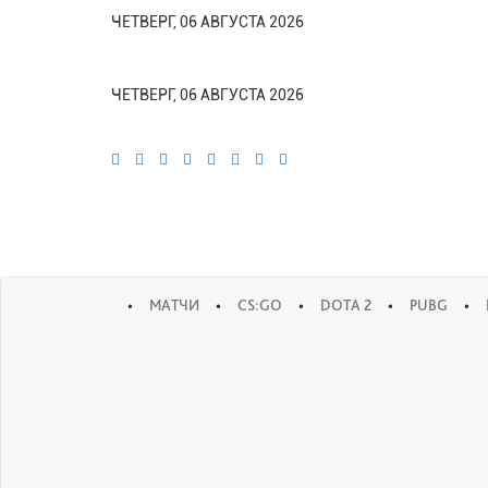
ЧЕТВЕРГ, 06 АВГУСТА 2026
ЧЕТВЕРГ, 06 АВГУСТА 2026
•
•
•
•
•
МАТЧИ
CS:GO
DOTA 2
PUBG