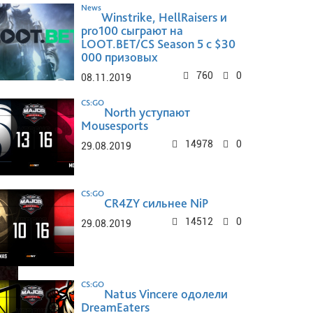
News
Winstrike, HellRaisers и
pro100 сыграют на
LOOT.BET/CS Season 5 с $30
000 призовых
760
0
08.11.2019
CS:GO
North уступают
Mousesports
14978
0
29.08.2019
CS:GO
CR4ZY сильнее NiP
14512
0
29.08.2019
CS:GO
Natus Vincere одолели
DreamEaters