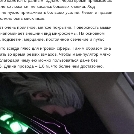
 это кажется странным, однако, через время привыкаешь
легко ложится, не касаясь боковых клавиш. Ход
а не нужно прилаживать больших усилий. Левая и правая
должно быть мискликов.
еет очень приятное, мягкое покрытие. Поверхность мыши
о напоминает внешний вид микросхемы. На основном
подсветки: мерцание, постоянное свечение и пульс.
что всегда плюс для игровой сферы. Таким образом она
тать во время резких взмахов. Чтобы манипулятор мягко
 благодаря чему ею можно пользоваться даже без
. Длина провода – 1,8 м, что более чем достаточно.