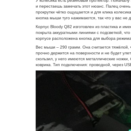
У колесика есть резиновый протектор. Поначалу
и перестаешь замечать этот нюанс. Палец очень 
прокрутки чётко ощущается и для клика колесик
кнопка мыши туго нажимаются, так что у вас не 
Корпус Bloody Q82 изготовлен из пластика и им
покрыта аккуратными линиями с подсветкой, чт
корпусе расположена кнопка для выбора режима 
Вес мыши – 290 грамм. Она считается тяжёлой, 
прочно держится на поверхности и не будет уле
скользил, у него имеются металлические ножки,
коврика. Тип подключения: проводной, через USB