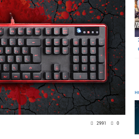
Н
2991
0