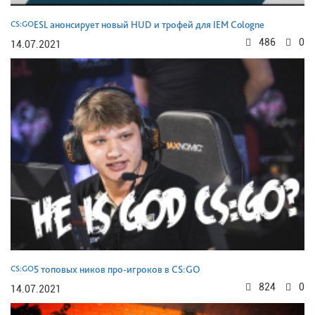
CS:GO
ESL анонсирует новый HUD и трофей для IEM Cologne
486
0
14.07.2021
CS:GO
5 топовых ников про-игроков в CS:GO
824
0
14.07.2021