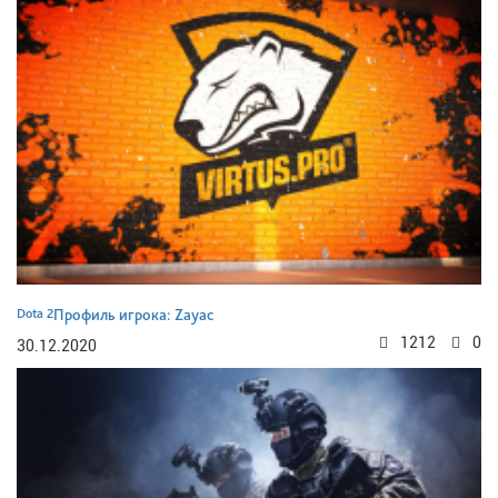
Dota 2
Профиль игрока: Zayac
1212
0
30.12.2020