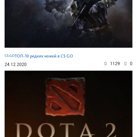
CS:GO
ТОП-10 редких ножей в CS:GO
1129
0
24.12.2020