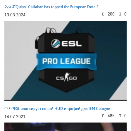
Dota 2
"Quinn" Callahan has topped the European Dota 2
200
0
13.03.2024
CS:GO
ESL анонсирует новый HUD и трофей для IEM Cologne
485
0
14.07.2021