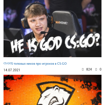
CS:GO
5 топовых ников про-игроков в CS:GO
824
0
14.07.2021