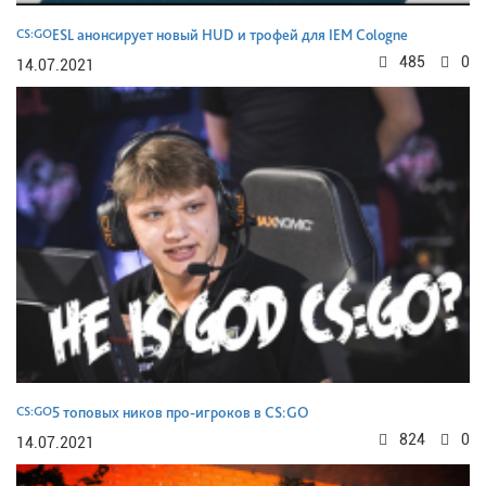
CS:GO
ESL анонсирует новый HUD и трофей для IEM Cologne
485
0
14.07.2021
CS:GO
5 топовых ников про-игроков в CS:GO
824
0
14.07.2021