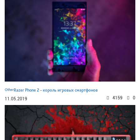
Other
Razer Phone 2 – король игровых смартфонов
4159
0
11.05.2019