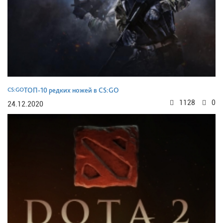
CS:GO
ТОП-10 редких ножей в CS:GO
1128
0
24.12.2020