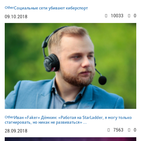
Other
Социальные сети убивают киберспорт
10033
0
09.10.2018
Other
Иван «Faker» Дёмкин: «Работая на StarLadder, я могу только
стагнировать, но никак не развиваться» ...
7563
0
28.09.2018